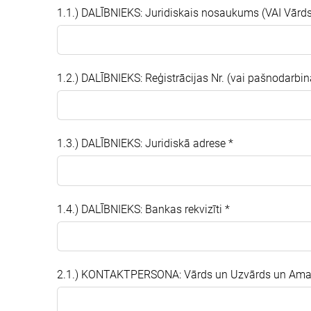
1.1.) DALĪBNIEKS: Juridiskais nosaukums (VAI Vārd
1.2.) DALĪBNIEKS: Reģistrācijas Nr. (vai pašnodarbi
1.3.) DALĪBNIEKS: Juridiskā adrese
*
1.4.) DALĪBNIEKS: Bankas rekvizīti
*
2.1.) KONTAKTPERSONA: Vārds un Uzvārds un Am