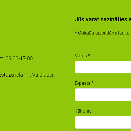
Jūs varat sazināties 
* Obligāti aizpildāmi lauki.
Vārds
*
kst. 09:00-17:00
stāžu iela 11, Valdlauči,
E-pasts
*
Tālrunis