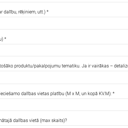
dalību, rēķiniem, utt.)
*
u)
*
tošāko produktu/pakalpojumu tematiku. Ja ir vairākas – detaliz
eciešamo dalības vietas platību (M x M, un kopā KV.M):
*
mātajā dalības vietā (max skaits)?