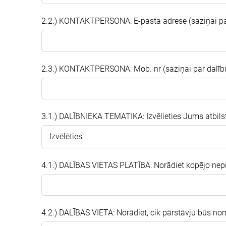
2.2.) KONTAKTPERSONA: E-pasta adrese (saziņai par 
2.3.) KONTAKTPERSONA: Mob. nr (saziņai par dalīb
3.1.) DALĪBNIEKA TEMATIKA: Izvēlieties Jums atbils
4.1.) DALĪBAS VIETAS PLATĪBA: Norādiet kopējo nepi
4.2.) DALĪBAS VIETA: Norādiet, cik pārstāvju būs no