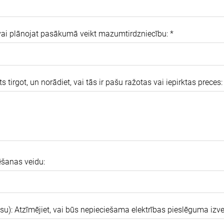
ai plānojat pasākumā veikt mazumtirdzniecību:
*
s tirgot, un norādiet, vai tās ir pašu ražotas vai iepirktas preces:
ēšanas veidu:
: Atzīmējiet, vai būs nepieciešama elektrības pieslēguma izv