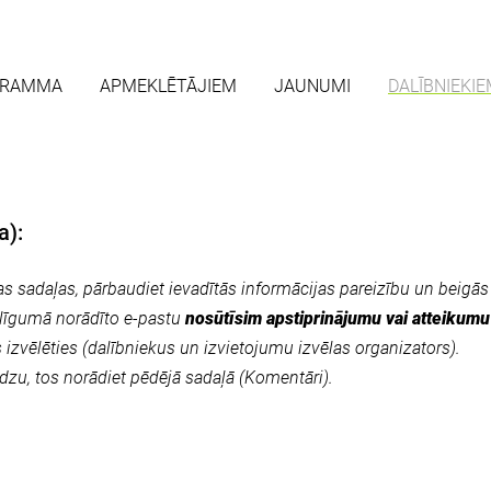
GRAMMA
APMEKLĒTĀJIEM
JAUNUMI
DALĪBNIEKI
a):
s sadaļas, pārbaudiet ievadītās informācijas pareizību un beigā
līgumā norādīto e-pastu
nosūtīsim apstiprinājumu vai atteikumu
izvēlēties (dalībniekus un izvietojumu izvēlas organizators).
dzu, tos norādiet pēdējā sadaļā (Komentāri).