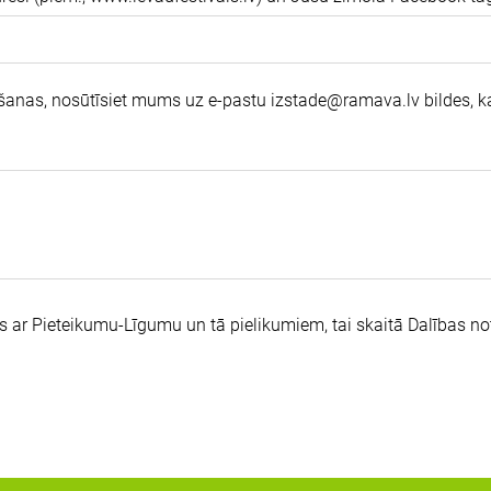
ldīšanas, nosūtīsiet mums uz e-pastu
izstade@ramava.lv
bildes, 
es ar Pieteikumu-Līgumu un tā pielikumiem, tai skaitā Dalības n