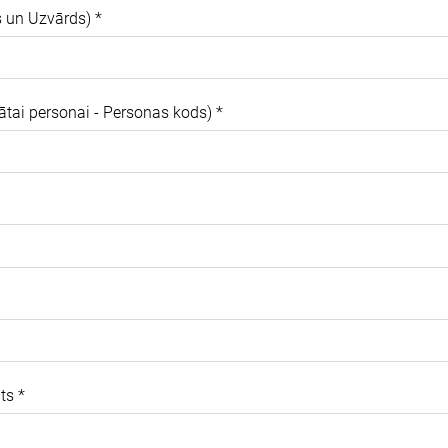
s un Uzvārds)
*
nātai personai - Personas kods)
*
ats
*