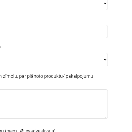
*
 zīmolu, par plānoto produktu/ pakalpojumu
u (piem., @ievadvestivals):