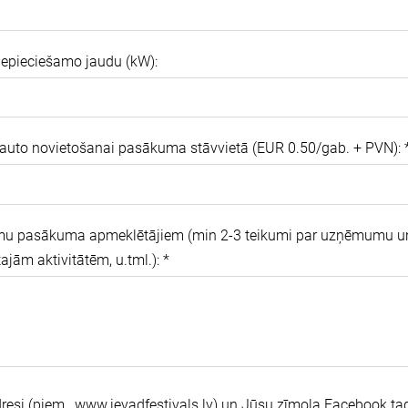
nepieciešamo jaudu (kW):
auto novietošanai pasākuma stāvvietā (EUR 0.50/gab. + PVN):
umu pasākuma apmeklētājiem (min 2-3 teikumi par uzņēmumu un
jām aktivitātēm, u.tml.):
*
dresi (piem., www.ievadfestivals.lv) un Jūsu zīmola Facebook tag