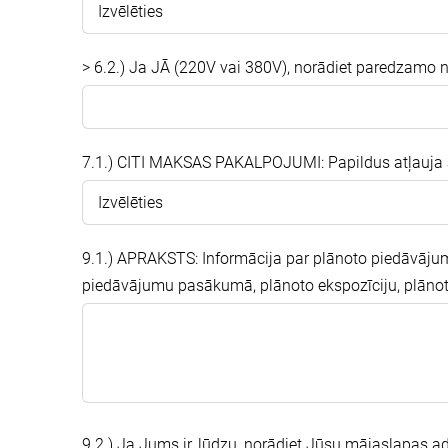
> 6.2.) Ja JĀ (220V vai 380V), norādiet paredzamo 
7.1.) CITI MAKSAS PAKALPOJUMI: Papildus atļauja 
9.1.) APRAKSTS: Informācija par plānoto piedāvāj
piedāvājumu pasākumā, plānoto ekspozīciju, plānota
9.2.) Ja Jums ir, lūdzu, norādiet Jūsu mājaslapas a