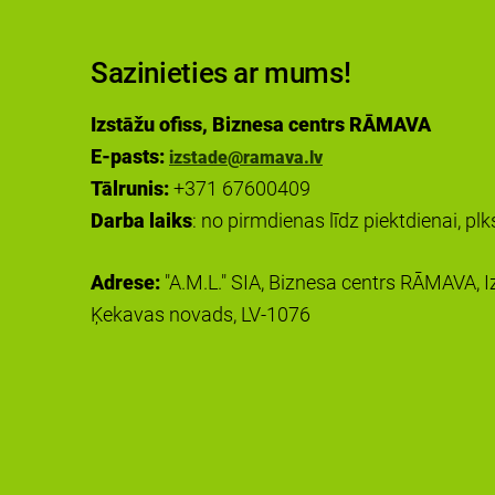
Sazinieties ar mums!
Izstāžu ofiss, Biznesa centrs RĀMAVA
E-pasts:
izstade@ramava.lv
Tālrunis:
+371 67600409
Darba laiks
: no pirmdienas līdz piektdienai, pl
Adrese:
"A.M.L." SIA, Biznesa centrs RĀMAVA, Iz
Ķekavas novads, LV-1076