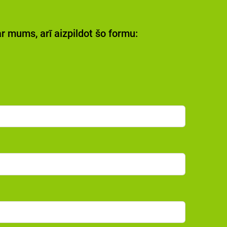
ar mums, arī aizpildot šo formu: