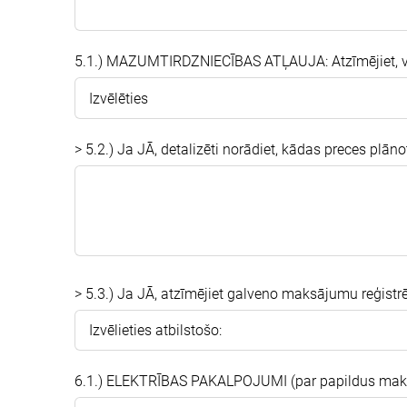
5.1.) MAZUMTIRDZNIECĪBAS ATĻAUJA: Atzīmējiet, v
> 5.2.) Ja JĀ, detalizēti norādiet, kādas preces plānot
> 5.3.) Ja JĀ, atzīmējiet galveno maksājumu reģistr
6.1.) ELEKTRĪBAS PAKALPOJUMI (par papildus maksu)