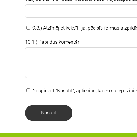
9.3.) Atzīmējiet ķeksīti, ja, pēc šīs formas aizpi
10.1.) Papildus komentāri:
Nospiežot "Nosūtīt", apliecinu, ka esmu iepazini