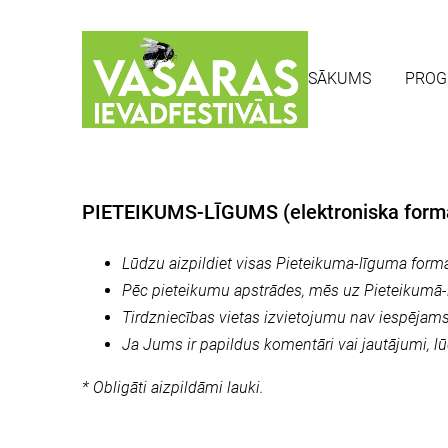
SĀKUMS
PRO
PIETEIKUMS-LĪGUMS (elektroniska form
Lūdzu aizpildiet visas Pieteikuma-līguma forma
Pēc pieteikumu apstrādes, mēs uz Pieteikumā-
Tirdzniecības vietas izvietojumu nav iespējams 
Ja Jums ir papildus komentāri vai jautājumi, lū
* Obligāti aizpildāmi lauki.