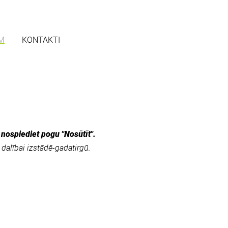
EM
KONTAKTI
s
nospiediet pogu "Nosūtīt".
dalībai izstādē-gadatirgū.