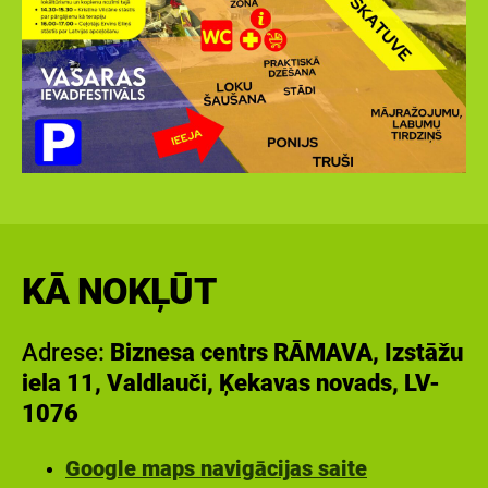
KĀ NOKĻŪT
Adrese:
Biznesa centrs RĀMAVA, Izstāžu
iela 11, Valdlauči, Ķekavas novads, LV-
1076
Google maps navigācijas saite