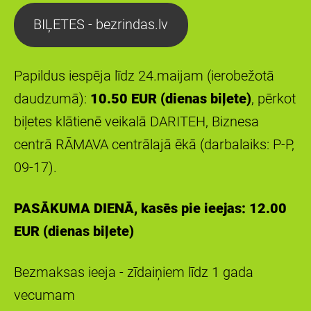
BIĻETES - bezrindas.lv
Papildus iespēja līdz 24.maijam (ierobežotā
daudzumā):
10.50 EUR (dienas biļete)
, pērkot
biļetes klātienē veikalā DARITEH, Biznesa
centrā RĀMAVA centrālajā ēkā (darbalaiks: P-P,
09-17).
PASĀKUMA DIENĀ, kasēs pie ieejas:
12.00
EUR (dienas biļete)
Bezmaksas ieeja - zīdaiņiem līdz 1 gada
vecumam