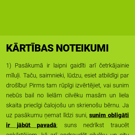
KĀRTĪBAS NOTEIKUMI
1) Pasākumā ir laipni gaidīti arī četrkājainie
mīluļi. Taču, saimnieki, lūdzu, esiet atbildīgi par
drošību! Pirms tam rūpīgi izvērtējiet, vai sunim
nebūs bail no lielām cilvēku masām un liela
skaita priecīgi čalojošu un skrienošu bērnu. Ja
uz pasākumu ņemat līdzi suni,
sunim obligāti
ir jābūt pavadā
; suns nedrīkst traucēt