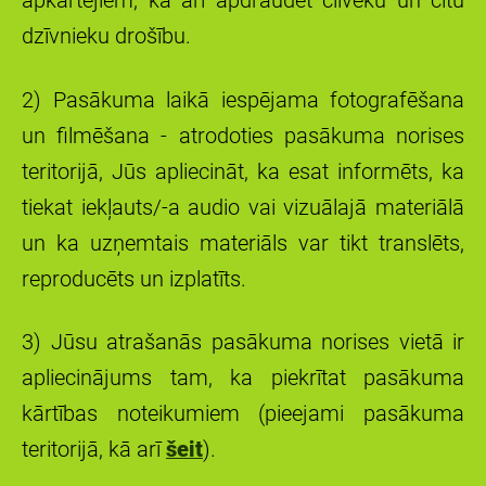
apkārtējiem, kā arī apdraudēt cilvēku un citu
dzīvnieku drošību.
2) Pasākuma laikā iespējama fotografēšana
un filmēšana - atrodoties pasākuma norises
teritorijā, Jūs apliecināt, ka esat informēts, ka
tiekat iekļauts/-a audio vai vizuālajā materiālā
un ka uzņemtais materiāls var tikt translēts,
reproducēts un izplatīts.
3) Jūsu atrašanās pasākuma norises vietā ir
apliecinājums tam, ka piekrītat pasākuma
kārtības noteikumiem (pieejami pasākuma
teritorijā, kā ar
ī
šeit
).