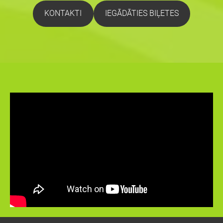
​KONTAKTI​
​IEGĀDĀTIES BIĻETES​